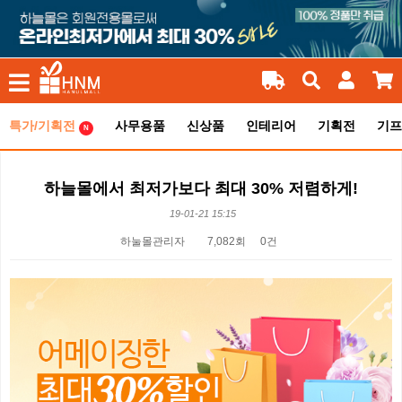
특가/기획전
사무용품
신상품
인테리어
기획전
기프
N
하늘몰에서 최저가보다 최대 30% 저렴하게!
19-01-21 15:15
하눌몰관리자
7,082회
0건
본문