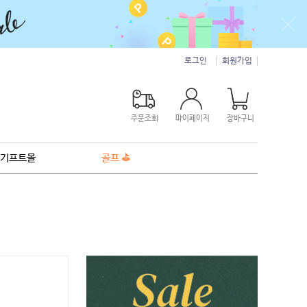
로그인
회원가입
주문조회
마이페이지
장바구니
기프트몰
골프 ⛳