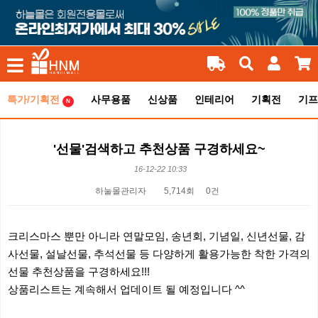
특가/기획전
사무용품
신상품
인테리어
기획전
기프
N
'선물'검색하고 추천상품 구경하세요~
16-12-22 10:33
하눌몰관리자
5,714회
0건
본문
크리스마스 뿐만 아니라 연말모임, 송년회, 기념일, 신년선물, 감
사선물, 설날선물, 추석선물 등 다양하게 활용가능한 착한 가격의
선물 추천상품을 구경하세요!!!
상품리스트는 계속해서 업데이트 될 예정입니다 ^^